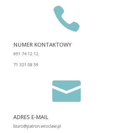

NUMER KONTAKTOWY
691 74 12 12
71 321 08 59

ADRES E-MAIL
biuro@patron.wroclaw.pl