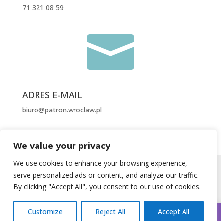
71 321 08 59

ADRES E-MAIL
biuro@patron.wroclaw.pl
We value your privacy
We use cookies to enhance your browsing experience,
Design by
Proformat
serve personalized ads or content, and analyze our traffic.
By clicking "Accept All", you consent to our use of cookies.
Mapa strony
Customize
Reject All
Accept All
To jest wersja demonstracyjna sklepu do celów testowych—