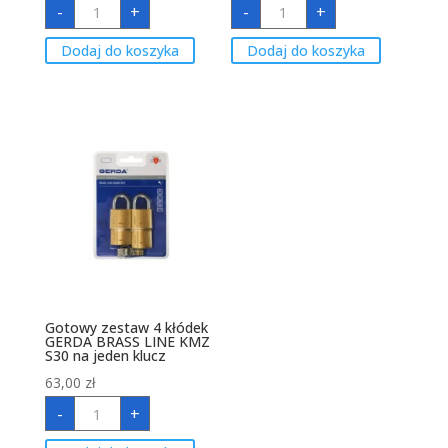
-
+
-
+
Gotowy
Gotowy
zestaw
zestaw
2
3
Dodaj do koszyka
Dodaj do koszyka
kłódek
kłódek
GERDA
GERDA
BRASS
BRASS
LINE
LINE
KMZ
KMZ
S30
S30
na
na
jeden
jeden
klucz
klucz
Gotowy zestaw 4 kłódek
GERDA BRASS LINE KMZ
S30 na jeden klucz
63,00
zł
ilość
-
+
Gotowy
zestaw
4